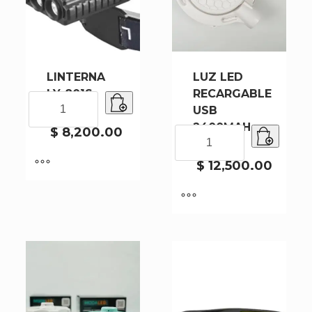
LINTERNA
LUZ LED
LY-801S-
RECARGABLE
LINTERNA
240
USB
LY-
2400MAH
801S-
$
8,200.00
LUZ
9018-60
240
LED
cantidad
RECARGABLE
$
12,500.00
USB
2400MAH
9018-
60
cantidad