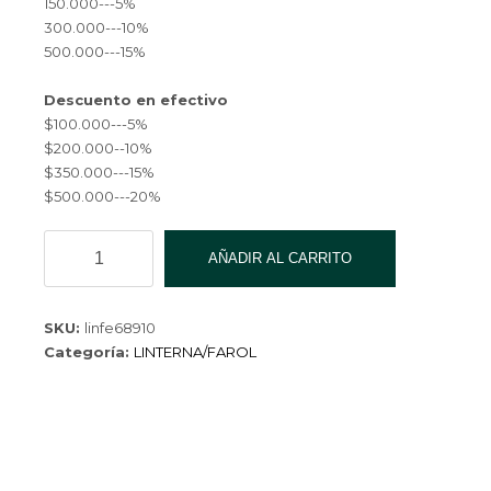
150.000---5%
300.000---10%
500.000---15%
Descuento en efectivo
$100.000---5%
$200.000--10%
$350.000---15%
$500.000---20%
LINTERNA
AÑADIR AL CARRITO
MINERA
RECARGABLE
USB
SKU:
linfe68910
60
Categoría:
LINTERNA/FAROL
LED
CON
SENSOR
DE
MOVIMIENTO
Y