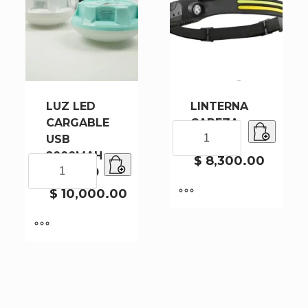
LUZ LED
LINTERNA
CARGABLE
CABEZA
LINTERNA
USB
689-2
CABEZA
2000MAH
689-
$
8,300.00
LUZ
XJ30-100
2
LED
cantidad
CARGABLE
$
10,000.00
USB
2000MAH
XJ30-
100
cantidad