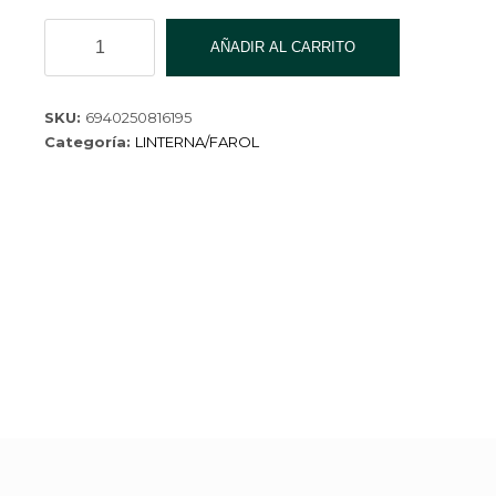
LINTERNA
AÑADIR AL CARRITO
XD-
250827-
30
SKU:
6940250816195
cantidad
Categoría:
LINTERNA/FAROL