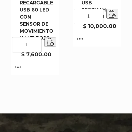
RECARGABLE
USB
USB 60 LED
2000MAH
LUZ
CON
XJ30-100
LED
SENSOR DE
CARGABLE
$
10,000.00
MOVIMIENTO
USB
Y LUZ ROJO
2000MAH
LINTERNA
XJ30-
(689-1)
MINERA
100
RECARGABLE
$
7,600.00
cantidad
USB
60
LED
CON
SENSOR
DE
MOVIMIENTO
Y
LUZ
ROJO
(689-
1)