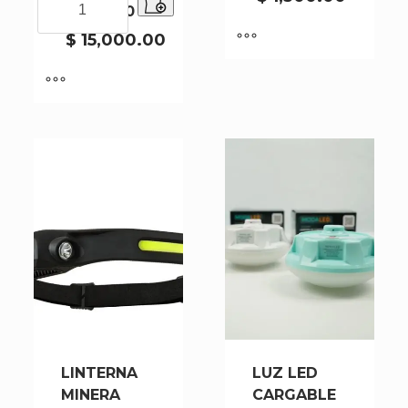
XK100-60
00127
LED
cantidad
RECARGABLE
$
15,000.00
SOLAR
4000MAH
XK100-
60
cantidad
LINTERNA
LUZ LED
MINERA
CARGABLE