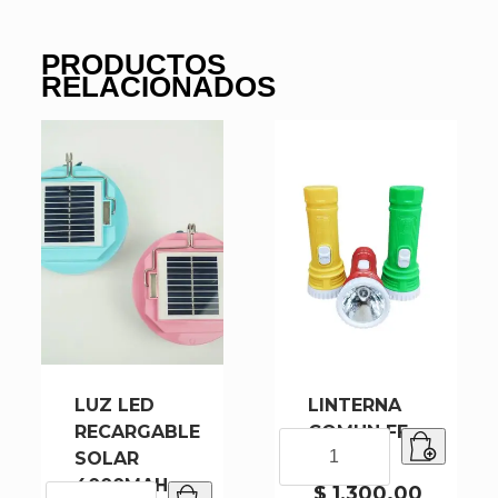
PRODUCTOS
RELACIONADOS
LUZ LED
LINTERNA
RECARGABLE
COMUN FF-
LINTERNA
SOLAR
00127
COMUN
4000MAH
FF-
$
1,300.00
LUZ