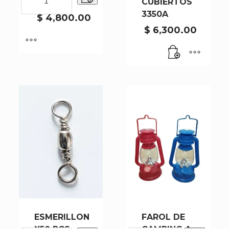
X10 PCS
CUBIERTOS
X10
3350A
PCS
$
4,800.00
cantidad
$
6,300.00
ESMERILLON
FAROL DE