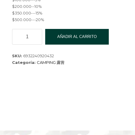
$200.000--10%
$350.000---15%
$500.000---20%
LLAVERO
AÑADIR AL CARRITO
SUPERVIVENCIA
YD-
041-
SKU:
6932240920432
500
Categoría:
CAMPING 露营
cantidad