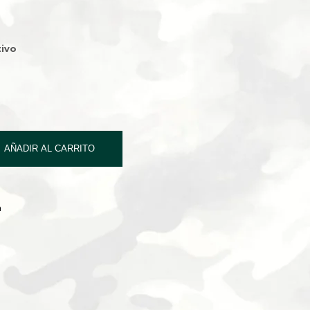
ivo
AÑADIR AL CARRITO
a