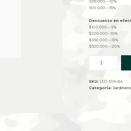
300.000---10%
500.000---15%
Descuento en efect
$100.000---5%
$200.000--10%
$350.000---15%
$500.000---20%
LUZ
DE
PARED
SOLAR
SKU:
LED-12W-B4
TRIANGULAR
Categoría:
Jardineri
RGB
LED-
12W-
B4
cantidad