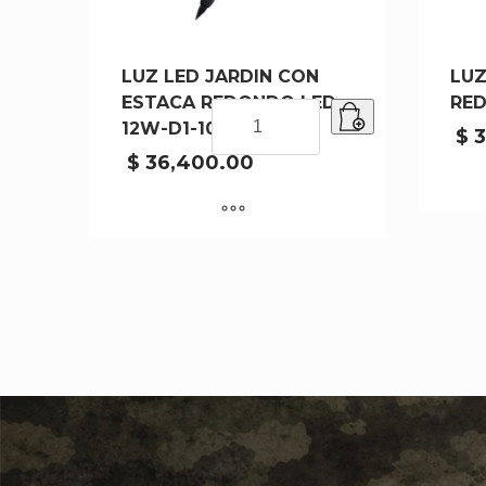
LUZ LED JARDIN CON
LUZ
ESTACA REDONDO LED-
RED
LUZ
12W-D1-10
LED
$
3
JARDIN
$
36,400.00
CON
ESTACA
REDONDO
LED-
12W-
D1-
10
cantidad