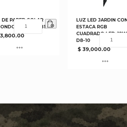
 DE PARED SOLAR
LUZ LED JARDIN CO
LUZ
ONDO LED-12W-B1
ESTACA RGB
DE
CUADRADO LED-12W
PARED
3,800.00
LUZ
D8-10
SOLAR
LED
REDONDO
JARDIN
$
39,000.00
LED-
CON
12W-
ESTACA
B1
RGB
cantidad
CUADRADO
LED-
12W-
D8-
10
cantidad