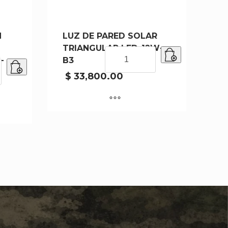
N
LUZ DE PARED SOLAR
TRIANGULAR LED-12W-
LUZ
-
B3
DE
PARED
$
33,800.00
SOLAR
TRIANGULAR
LED-
12W-
B3
cantidad