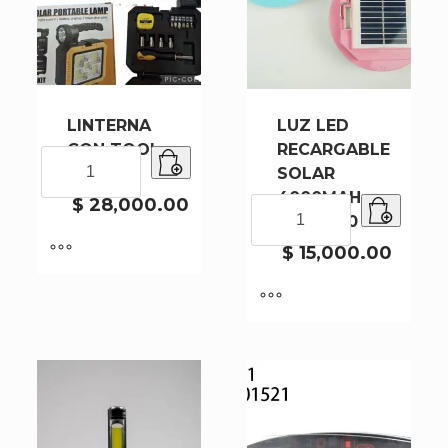
LINTERNA
LUZ LED
CON TOOL
RECARGABLE
LINTERNA
1988
SOLAR
CON
4000MAH
TOOL
$
28,000.00
LUZ
XK100-60
1988
LED
cantidad
RECARGABLE
$
15,000.00
SOLAR
4000MAH
XK100-
60
cantidad