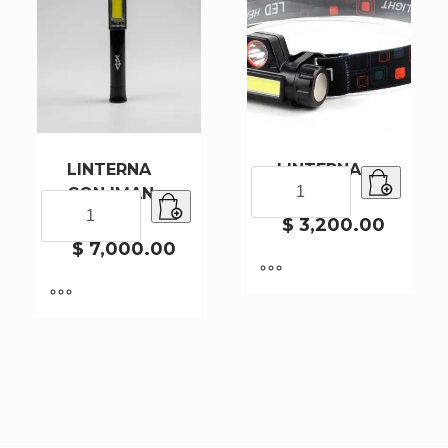
LINTERNA
LINTERNA
LINTERNA
CON IMAN
101-240
101-
LINTERNA
Q5
240
CON
$
3,200.00
cantidad
IMAN
$
7,000.00
Q5
cantidad