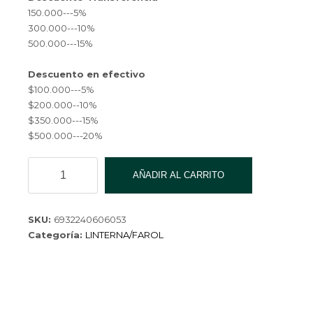
150.000---5%
300.000---10%
500.000---15%
Descuento en efectivo
$100.000---5%
$200.000--10%
$350.000---15%
$500.000---20%
LUZ
AÑADIR AL CARRITO
LED
CARGABLE
USB
SKU:
6932240606053
2400MAH
Categoría:
LINTERNA/FAROL
9018-
RGB-
60
cantidad