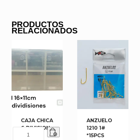
PRODUCTOS
RELACIONADOS
CAJA CHICA
ANZUELO
6 DIVISION
1210 1#
CAJA
16X11CM
*15PCS
CHICA