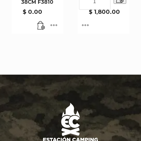
38CM F3810
11X7.5CM
CHICA
4
$
0.00
$
1,800.00
DIVISIONES
11X7.5CM
cantidad