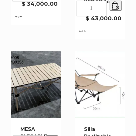
78*52*52cm
DC-
$
34,000.00
SILLA
J-04-30
7406-
PLEGABLE
1
BEIGE
$
43,000.00
cantidad
78*52*52cm
J-
04-
30
cantidad
MESA
Silla