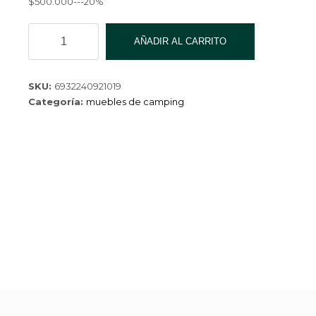
$500.000---20%
MESA
AÑADIR AL CARRITO
PLEGABLE
BJX-
131-
SKU:
6932240921019
5
Categoría:
muebles de camping
cantidad