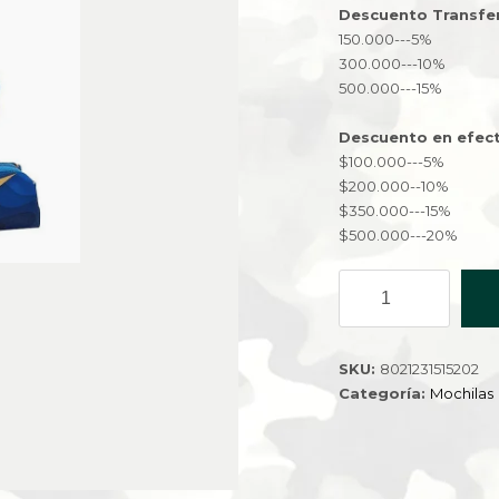
Descuento Transfe
150.000---5%
300.000---10%
500.000---15%
Descuento en efect
$100.000---5%
$200.000--10%
$350.000---15%
$500.000---20%
MOCHILA
CON
CARTUCHERA
CLB-
SKU:
8021231515202
51520-
Categoría:
Mochilas
100
cantidad