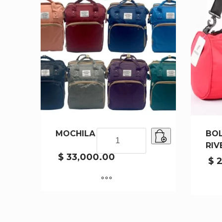
MOCHILA MF-3055-50
MOCHILA
BO
MF-
RIV
3055-
$
33,000.00
$
2
50
cantidad