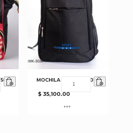
-50
MOCHILA WK-3020-50
MOCHILA
WK-
3020-
$
35,100.00
50
cantidad