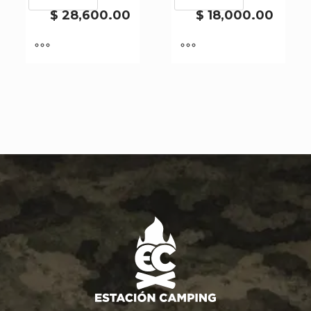
3052-
7822-
$
28,600.00
$
18,000.00
50
50
cantidad
cantidad