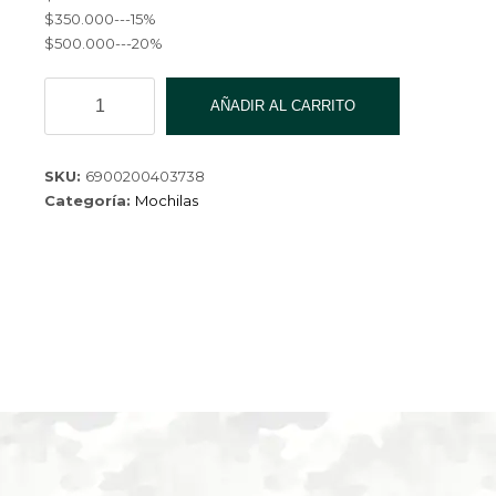
$350.000---15%
$500.000---20%
MOCHILA
AÑADIR AL CARRITO
F-
4037-
3-
SKU:
6900200403738
50
Categoría:
Mochilas
cantidad