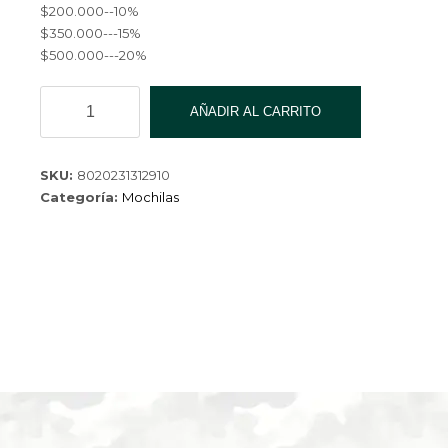
$200.000--10%
$350.000---15%
$500.000---20%
MOCHILA
AÑADIR AL CARRITO
SJG-
61611-
60
SKU:
8020231312910
cantidad
Categoría:
Mochilas