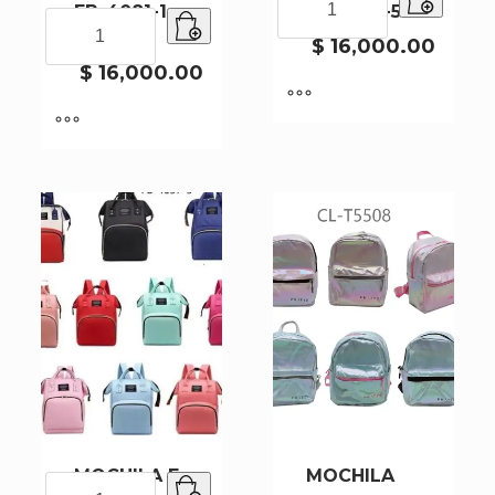
FB-4081-1-
FB-4081-50
FB-
MOCHILA
50
4081-
FB-
$
16,000.00
50
4081-
$
16,000.00
cantidad
1-
50
cantidad
MOCHILA F-
MOCHILA
MOCHILA