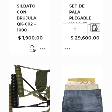
SILBATO
SET DE
CON
PALA
BRUJULA
PLEGABLE
QK-002 –
XC04-3J –
SET
1000
50
DE
PALA
$
1,900.00
$
29,600.00
PLEGABLE
XC04-
3J
-
50
cantidad