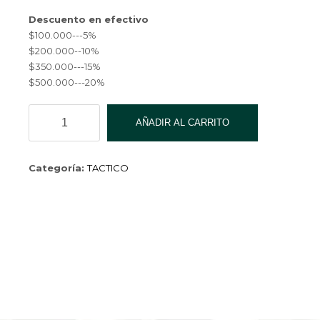
Descuento en efectivo
$100.000---5%
$200.000--10%
$350.000---15%
$500.000---20%
MOCHILA
AÑADIR AL CARRITO
TACTICO
55*22*45
50L
Categoría:
TACTICO
QK-
19
cantidad