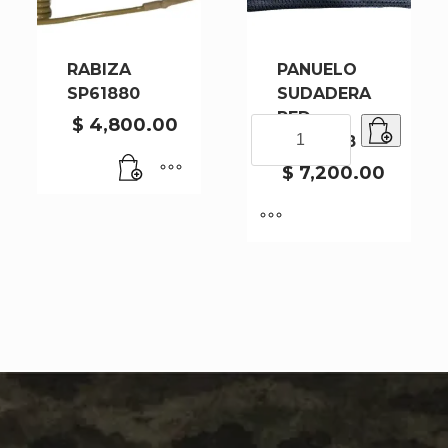
RABIZA
PANUELO
SP61880
SUDADERA
RED
$
4,800.00
PANUELO
SP64848
SUDADERA
RED
$
7,200.00
SP64848
cantidad