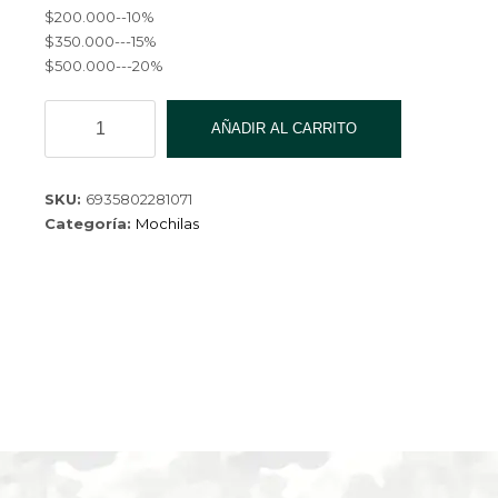
$200.000--10%
$350.000---15%
$500.000---20%
MOCHILA
AÑADIR AL CARRITO
WLH8107-
36
cantidad
SKU:
6935802281071
Categoría:
Mochilas