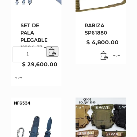
SET DE
RABIZA
PALA
SP61880
PLEGABLE
$
4,800.00
XC04-3J –
SET
50
DE
PALA
$
29,600.00
PLEGABLE
XC04-
3J
-
50
cantidad