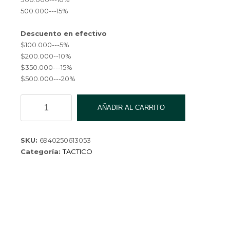
500.000---15%
Descuento en efectivo
$100.000---5%
$200.000--10%
$350.000---15%
$500.000---20%
MOSQUETON
AÑADIR AL CARRITO
CARABINERO
N9
QK-
SKU:
6940250613053
26016-
Categoría:
TACTICO
300
cantidad