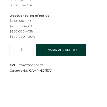
500.000---15%
Descuento en efectivo
$100.000---5%
$200.000--10%
$350.000---15%
$500.000---20%
NAVAJA
AÑADIR AL CARRITO
MARIPOSA
DE
PRACTICA
SKU:
6940250506362
QK-
Categoría:
CAMPING 露营
2577-
240
cantidad