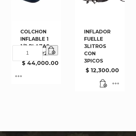
COLCHON
INFLADOR
INFLABLE 1
FUELLE
1/2 PLAZAS
3LITROS
COLCHON
191X99X22CM
CON
INFLABLE
3PICOS
1
$
44,000.00
1/2
$
12,300.00
PLAZAS
191X99X22CM
cantidad