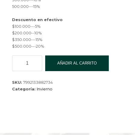
500.000---15%
Descuento en efectivo
$100.000---5%
$200.000--10%
$350.000---15%
$500.000---20%
PANTUMEDIA
AÑADIR AL CARRITO
2022
MW-
67-
SKU:
7992133882734
2-
Categoría:
Invierno
240
cantidad