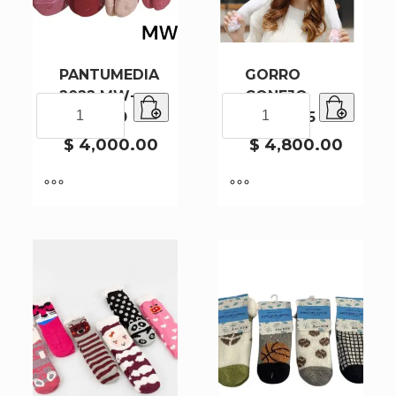
PANTUMEDIA
GORRO
2022 MW-
CONEJO
PANTUMEDIA
GORRO
75-2-240
ZAP-2145
2022
CONEJO
MW-
ZAP-
$
4,000.00
$
4,800.00
75-
2145
2-
cantidad
240
cantidad