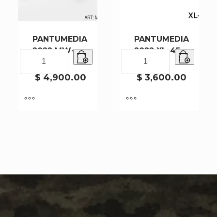
PANTUMEDIA
PANTUMEDIA
2022 MW-
2022 XL-45-
PANTUMEDIA
PANTUMEDIA
3-1-180
17-480
2022
2022
MW-
XL-
$
4,900.00
$
3,600.00
3-
45-
1-
17-
180
480
cantidad
cantidad