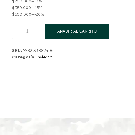
$200.000--10%
$350.000---15%
$500.000---20%
PANTUMEDIA
AÑADIR AL CARRITO
2022
MW-
75-
SKU:
7992133882406
2-
Categoría:
Invierno
240
cantidad