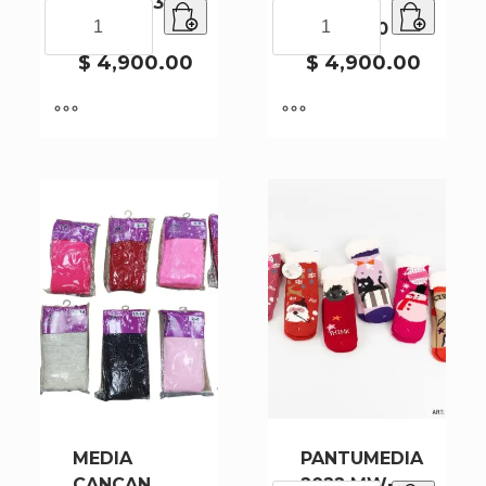
2022 XL-3-
2022 XL-
PANTUMEDIA
PANTUMEDIA
2-180
44-11-180
2022
2022
XL-
XL-
$
4,900.00
$
4,900.00
3-
44-
2-
11-
180
180
cantidad
cantidad
MEDIA
PANTUMEDIA
CANCAN
2022 MW-