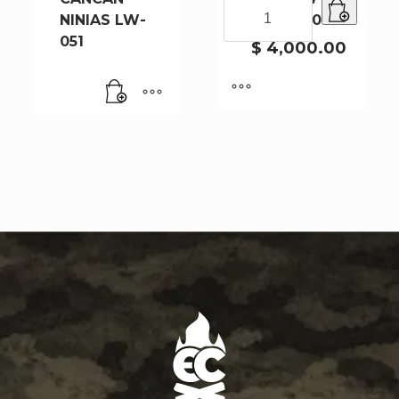
PANTUMEDIA
NINIAS LW-
110-4-240
2022
051
MW-
$
4,000.00
110-
4-
240
cantidad