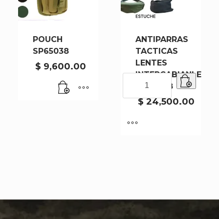
POUCH
ANTIPARRAS
SP65038
TACTICAS
LENTES
$
9,600.00
INTERCABIANLE
ANTIPARRAS
ST42788
TACTICAS
LENTES
$
24,500.00
INTERCABIANLE
ST42788
cantidad