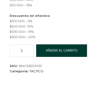
500.000---15%
Descuento en efectivo
$100.000---5%
$200.000--10%
$350.000---15%
$500.000---20%
PANUELO
AÑADIR AL CARRITO
SUDADERA
RED
SP64848
SKU:
6940361213050
cantidad
Categoría:
TACTICO