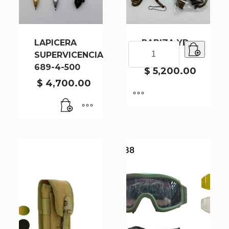
LAPICERA
RABIZA YD-
RABIZA
SUPERVICENCIA
038-200
YD-
689-4-500
038-
$
5,200.00
200
$
4,700.00
cantidad