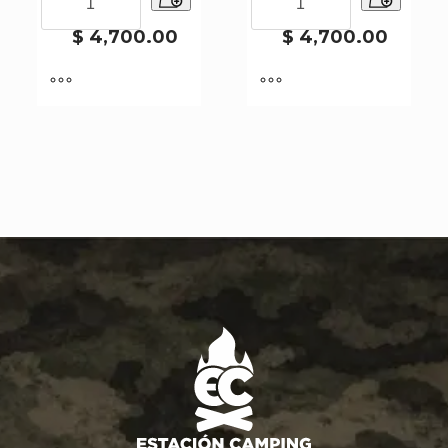
K603
K275
INFALTIL
INFALTIL
ESTAMPADO
ESTAMPADO
$
4,700.00
$
4,700.00
K603
K275
cantidad
cantidad