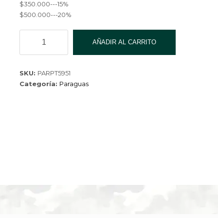
$350.000---15%
$500.000---20%
PARAGUA
AÑADIR AL CARRITO
INFALTIL
ESTAMPADO
K293P
SKU:
PARPT5951
cantidad
Categoría:
Paraguas