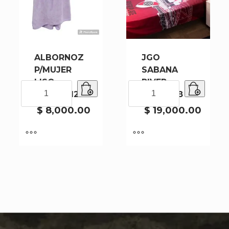
ALBORNOZ
JGO
P/MUJER
SABANA
LISO
RIVER
ALBORNOZ
JGO
TOP6X//120P
PLATE 08
P/MUJER
SABANA
LISO
RIVER
$
8,000.00
$
19,000.00
TOP6X//120P
PLATE
cantidad
08
cantidad