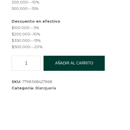
300.000---10%
500.000---15%
Descuento en efectivo
$100.000---5%
$200.000--10%
$350.000---15%
$500.000---20%
PONCHO
AÑADIR AL CARRITO
INFANTIL
AFA***
cantidad
SKU:
7798368427968
Categoría:
Blanquería