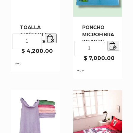
TOALLA
PONCHO
TURBANTE
MICROFIBRA
TOALLA
CF354-200
INFANTIL
TURBANTE
PONCHO
PON02Z
CF354-
$
4,200.00
MICROFIBRA
200
INFANTIL
$
7,000.00
cantidad
PON02Z
cantidad