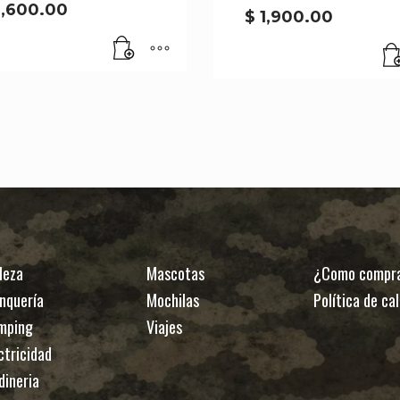
,600.00
$
1,900.00
leza
Mascotas
¿Como compr
nquería
Mochilas
Política de ca
mping
Viajes
ctricidad
dineria