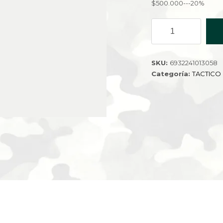
$500.000---20%
PORTA
BOTELLA
LP-
983-
SKU:
6932241013058
200
Categoría:
TACTICO
cantidad