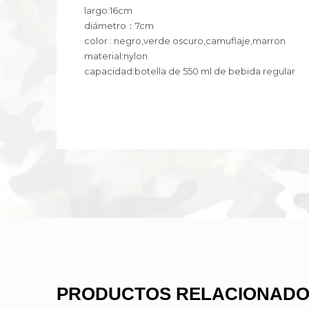
largo:16cm
diámetro：7cm
color : negro,verde oscuro,camuflaje,marron
material:nylon
capacidad:botella de 550 ml de bebida regular
PRODUCTOS RELACIONAD