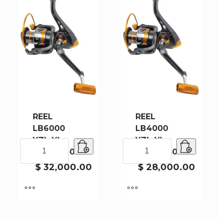
REEL
REEL
LB6000
LB4000
YZL-YL-
YZL-YL-
REEL
REEL
9489 – 40
9487 – 40
LB6000
LB4000
YZL-
YZL-
$
32,000.00
$
28,000.00
YL-
YL-
9489
9487
-
-
40
40
cantidad
cantidad