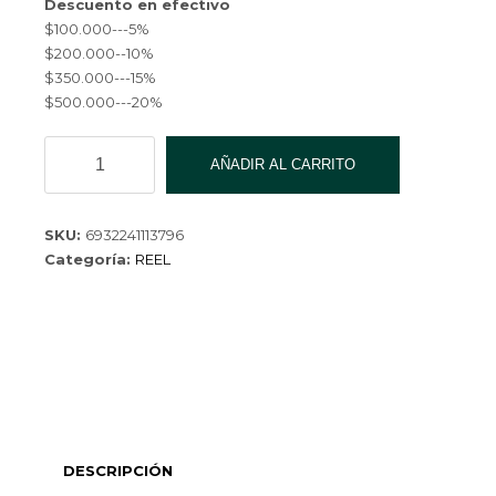
Descuento en efectivo
$100.000---5%
$200.000--10%
$350.000---15%
$500.000---20%
REEL
AÑADIR AL CARRITO
HS420/5.2:1
YZL-
YL-
SKU:
6932241113796
9442-
Categoría:
REEL
40
cantidad
DESCRIPCIÓN