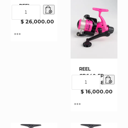
REEL
REEL
5000FD
5000FD
cantidad
$
26,000.00
REEL
CB640-FP
REEL
ROSA 6BB
CB640-
FP
$
16,000.00
ROSA
6BB
cantidad