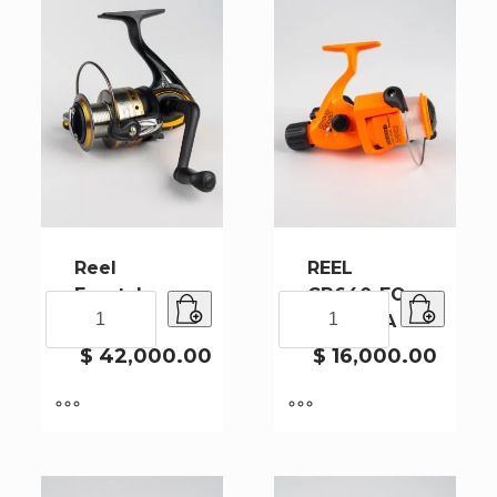
Reel
REEL
Frontal
CB640-FO
Reel
REEL
GY5000
NARANJA
Frontal
CB640-
GY5000
FO
$
42,000.00
$
16,000.00
cantidad
NARANJA
cantidad