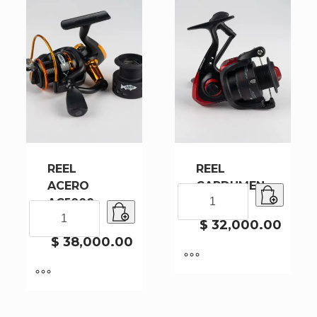
REEL
REEL
ACERO
CARDUMEN
REEL
AC5000
8000FD
CARDUMEN
REEL
8BB
8000FD
ACERO
$
32,000.00
cantidad
AC5000
$
38,000.00
8BB
cantidad