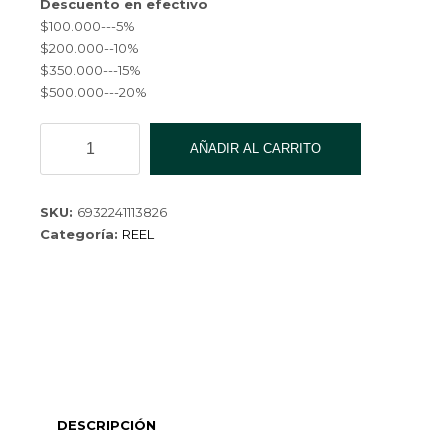
Descuento en efectivo
$100.000---5%
$200.000--10%
$350.000---15%
$500.000---20%
REEL
AÑADIR AL CARRITO
HS450/5.2:1
YZL-
YL-
SKU:
6932241113826
9445-
Categoría:
REEL
40
cantidad
DESCRIPCIÓN