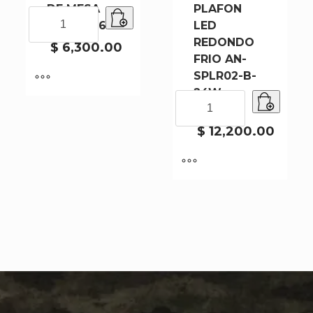
DE MESA
PLAFON
LAMPARA
012617-96
LED
DE
REDONDO
MESA
$
6,300.00
FRIO AN-
012617-
96
SPLR02-B-
cantidad
24W-
24W
6500k-
PLAFON
LED
$
12,200.00
REDONDO
FRIO
AN-
SPLR02-
B-
24W-
6500k-
cantidad