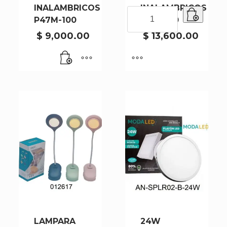
INALAMBRICOS
INALAMBRICOS
AURICULARES
P47M-100
B39-1-80
INALAMBRICOS
B39-
$
9,000.00
$
13,600.00
1-
80
cantidad
LAMPARA
24W