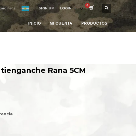
0
Jardineria
SIGN UP
LOGIN
INICIO
MI CUENTA
PRODUCTOS
ntienganche Rana 5CM
rencia