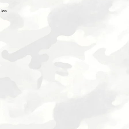
ivo
O