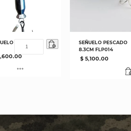
UELO B24B109
SENUELO
SEÑUELO PESCADO
B24B109
8.3CM FLP014
cantidad
,600.00
$
5,100.00