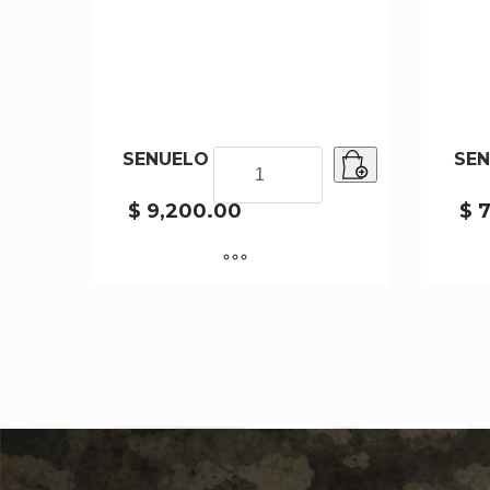
SENUELO 8682-100
SENUELO
SEN
8682-
100
$
9,200.00
$
7
cantidad