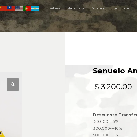
Belleza
Blanquería
Camping
Electricidad
Senuelo A
$
3,200.00
Descuento Transfe
150.000---5%
300.000---10%
500.000---15%