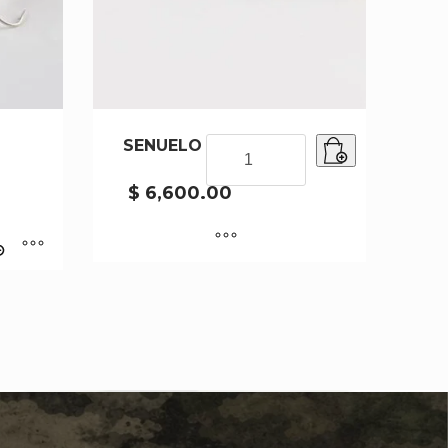
SENUELO SF3-002
SENUELO
SF3-
002
$
6,600.00
cantidad