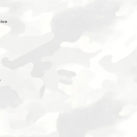
ivo
O