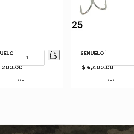
UELO 8682-100
SENUELO
SENUELO YCS025
SENUELO
8682-
YCS025
100
cantidad
,200.00
$
6,400.00
cantidad