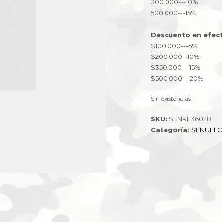
300.000---10%
500.000---15%
Descuento en efect
$100.000---5%
$200.000--10%
$350.000---15%
$500.000---20%
Sin existencias
SKU:
SENRF36028
Categoría:
SENUEL