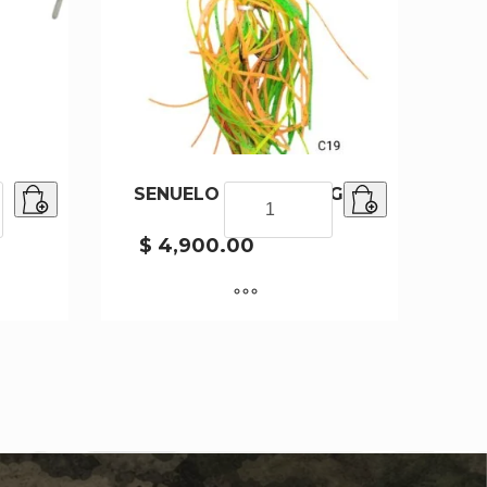
SENUELO SPR27-4-13G
SENUELO
SPR27-
4-
$
4,900.00
13G
cantidad