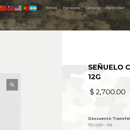
Belleza
Blanquería
Camping
Electricidad
SEÑUELO C
12G
$
2,700.00
Descuento Transfe
150.000---5%