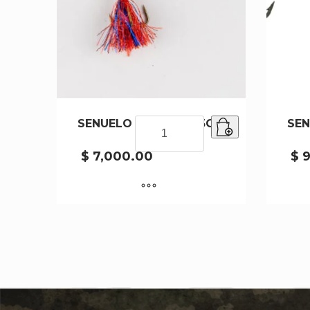
SENUELO SPRH12-5-15G
SENUELO
SEN
SPRH12-
5-
$
7,000.00
$
9
15G
cantidad