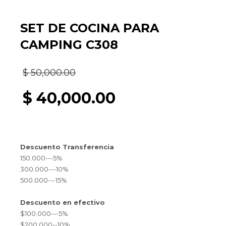
SET DE COCINA PARA
CAMPING C308
El
$
50,000.00
precio
$
40,000.00
original
El
era:
precio
Descuento Transferencia
$ 50,000.00.
actual
150.000---5%
300.000---10%
es:
500.000---15%
$ 40,000.00.
Descuento en efectivo
$100.000---5%
$200.000--10%