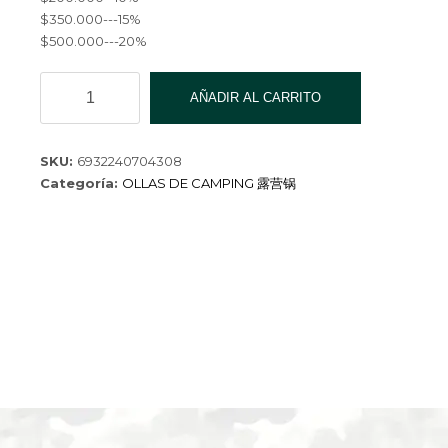
$350.000---15%
$500.000---20%
SET
AÑADIR AL CARRITO
DE
COCINA
PARA
SKU:
6932240704308
CAMPING
Categoría:
OLLAS DE CAMPING 露营锅
C308
cantidad