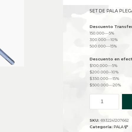
SET DE PALA PLEGA
Descuento Transfe
150.000---5%
300.000---10%
500.000---15%
Descuento en efect
$100.000---5%
$200.000--10%
$350.000---15%
$500.000---20%
SET
DE
PALA
PLEGABLE
SKU:
6932241207662
XC01-
Categoría:
PALA 铲
3J