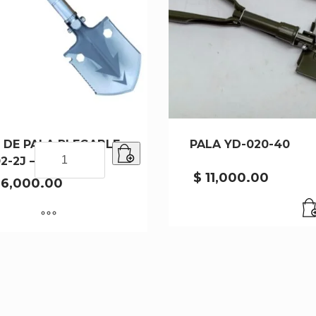
 DE PALA PLEGABLE
PALA YD-020-40
SET
2-2J – 50
DE
$
11,000.00
PALA
6,000.00
PLEGABLE
XC02-
2J
-
50
cantidad