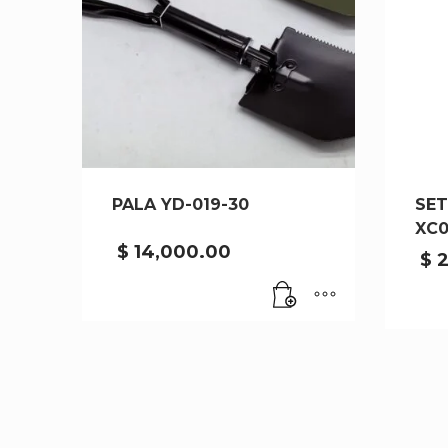
PALA YD-019-30
SET
XC0
$
14,000.00
$
2