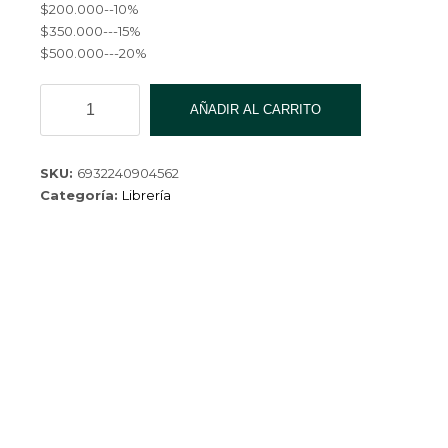
$200.000--10%
$350.000---15%
$500.000---20%
STICK
AÑADIR AL CARRITO
NOTAS
76*76MM
DL21236-
SKU:
6932240904562
1-
Categoría:
Librería
360
cantidad