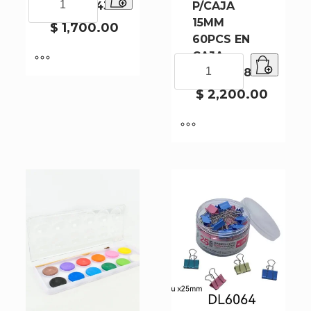
DL0134-432
P/CAJA
DL0134-
15MM
432
$
1,700.00
60PCS EN
cantidad
CAJA
BROCHE
DL6066-80
P/CAJA
15MM
$
2,200.00
60PCS
EN
CAJA
DL6066-
80
cantidad