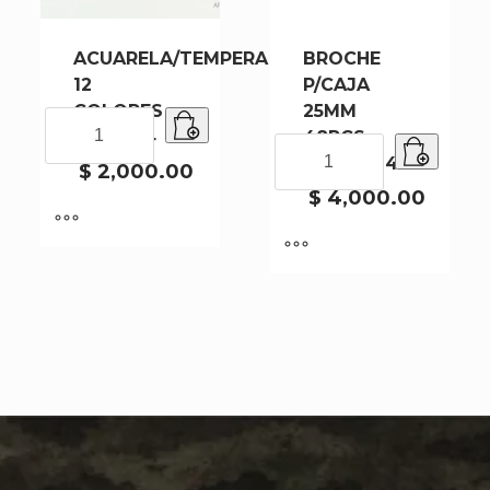
ACUARELA/TEMPERA
BROCHE
12
P/CAJA
COLORES
25MM
ACUARELA/TEMPERA
1226-144
48PCS
12
BROCHE
DL6064-48
COLORES
$
2,000.00
P/CAJA
1226-
25MM
$
4,000.00
144
48PCS
cantidad
DL6064-
48
cantidad