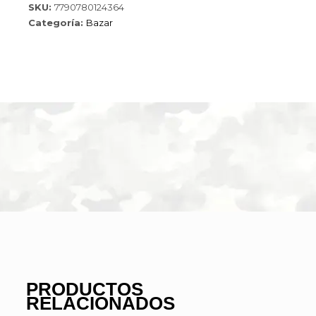
SKU:
7790780124364
4954059
Categoría:
Bazar
cantidad
PRODUCTOS
RELACIONADOS