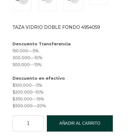
actual
es:
TAZA VIDRIO DOBLE FONDO 4954059
$ 4,000.00.
Descuento Transferencia
150.000---5%
300.000---10%
500.000---15%
Descuento en efectivo
$100.000---5%
$200.000--10%
$350.000---15%
$500.000---20%
TAZA
AÑADIR AL CARRITO
VIDRIO
DOBLE
FONDO