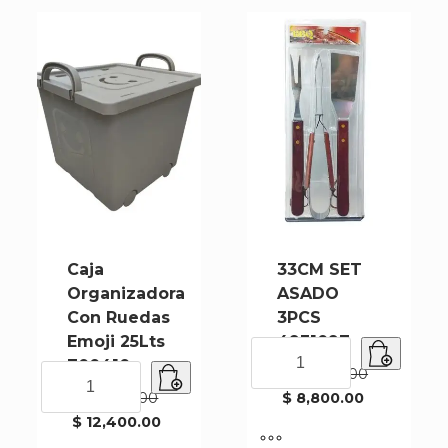
Caja
33CM SET
Organizadora
ASADO
Con Ruedas
3PCS
Emoji 25Lts
4931097
33CM
700410
SET
Caja
$
11,000.00
ASADO
Organizadora
El
$
15,500.00
$
8,800.00
El
3PCS
precio
Con
El
$
12,400.00
precio
original
El
4931097
Ruedas
precio