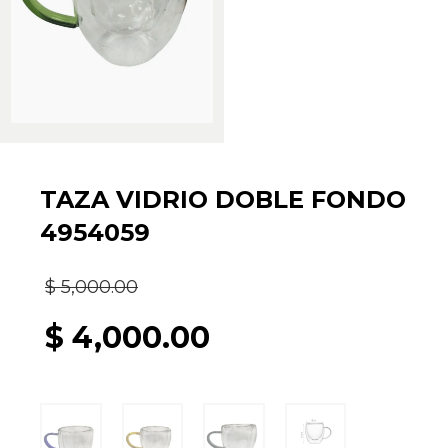
TAZA VIDRIO DOBLE FONDO
4954059
El
$
5,000.00
precio
$
4,000.00
original
El
era:
precio
$ 5,000.00.