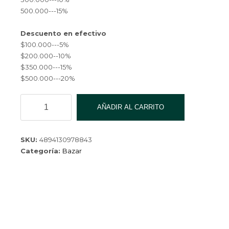
500.000---15%
Descuento en efectivo
$100.000---5%
$200.000--10%
$350.000---15%
$500.000---20%
VASO
AÑADIR AL CARRITO
TERMICO
DOBLE
PARED
SKU:
4894130978843
350CC
Categoría:
Bazar
HRA-
551
cantidad