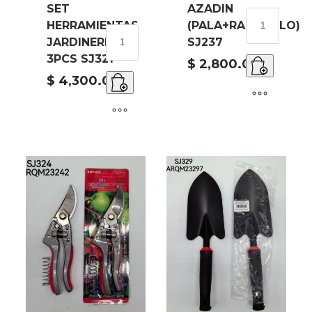
SET
AZADIN
AZADIN
HERRAMIENTAS
(PALA+RASTRILLO)
(PALA+RASTR
SET
JARDINERIA
SJ237
SJ237
HERRAMIENTAS
3PCS SJ321
cantidad
JARDINERIA
$
2,800.00
3PCS
$
4,300.00
SJ321
cantidad