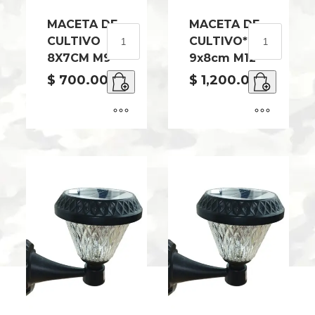
MACETA DE
MACETA DE
MACETA
MACETA
CULTIVO
CULTIVO*20u
DE
DE
8X7CM M9
9x8cm M12
CULTIVO
CULTIVO*20
8X7CM
9x8cm
$
700.00
$
1,200.00
M9
M12
cantidad
cantidad