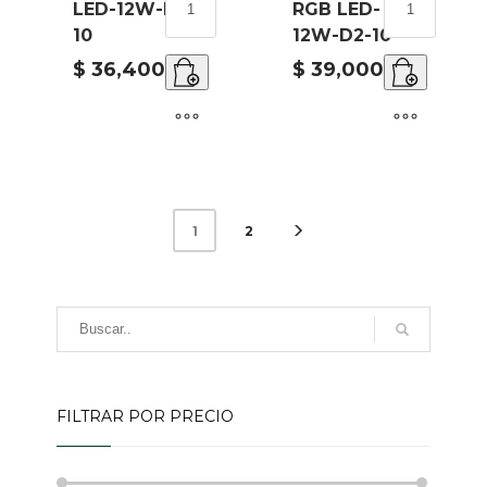
LED-12W-D1-
RGB LED-
LED
LED
10
12W-D2-10
JARDIN
JARDIN
CON
CON
$
36,400.00
$
39,000.00
ESTACA
ESTACA
REDONDO
REDONDO
LED-
RGB
12W-
LED-
D1-
12W-
10
D2-
2
1
cantidad
10
cantidad
FILTRAR POR PRECIO