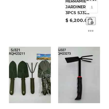
HERRAMIENTAS
SET
JARDINERIA
HERRAMIENT
3PCS SJ322
JARDINERIA
3PCS
$
6,200.00
SJ322
cantidad