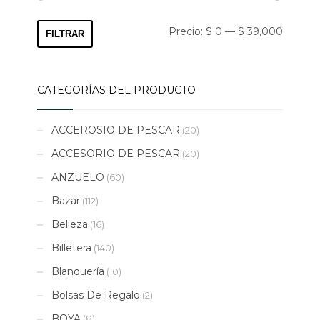
Precio
Precio
Precio:
$ 0
—
$ 39,000
FILTRAR
mínimo
máximo
CATEGORÍAS DEL PRODUCTO
ACCEROSIO DE PESCAR
(20)
ACCESORIO DE PESCAR
(20)
ANZUELO
(60)
Bazar
(112)
Belleza
(16)
Billetera
(140)
Blanquería
(10)
Bolsas De Regalo
(2)
BOYA
(8)