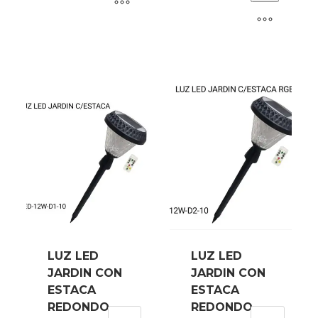
CUADRADO
12W-
RGB
B7
LED-
cantidad
12W-
B8
cantidad
LUZ LED
LUZ LED
JARDIN CON
JARDIN CON
ESTACA
ESTACA
REDONDO
REDONDO
LUZ
LUZ