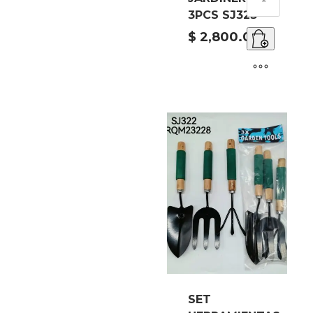
HERRAMIENT
3PCS SJ323
JARDINERIA
3PCS
$
2,800.00
SJ323
cantidad
SET