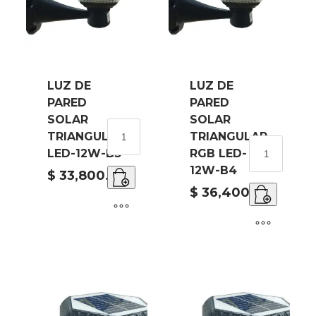
LUZ DE
LUZ DE
PARED
PARED
SOLAR
SOLAR
LUZ
TRIANGULAR
TRIANGULAR
DE
LUZ
LED-12W-B3
RGB LED-
PARED
DE
12W-B4
SOLAR
$
33,800.00
PARED
TRIANGULAR
SOLAR
$
36,400.00
LED-
TRIANGULAR
12W-
RGB
B3
LED-
cantidad
12W-
B4
cantidad