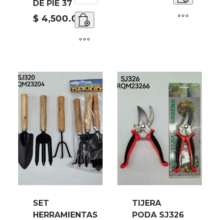
DE PIE 37
REDONDA
DE
$
4,500.00
PIE
37
cantidad
SET
TIJERA
HERRAMIENTAS
PODA SJ326