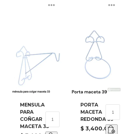
MENSULA
PORTA
PORTA
PARA
MACETA
MACETA
MENSULA
COÑGAR
REDONDA 39
REDONDA
PARA
MACETA 33
39
COÑGAR
$
3,400.00
cantidad