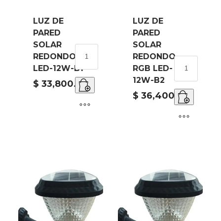
LUZ DE
LUZ DE
PARED
PARED
SOLAR
SOLAR
LUZ
REDONDO
REDONDO
DE
LUZ
LED-12W-B1
RGB LED-
PARED
DE
12W-B2
SOLAR
$
33,800.00
PARED
REDONDO
SOLAR
$
36,400.00
LED-
REDONDO
12W-
RGB
B1
LED-
cantidad
12W-
B2
cantidad