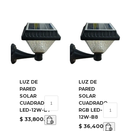
B6
cantidad
LUZ DE
LUZ DE
PARED
PARED
SOLAR
SOLAR
LUZ
CUADRADO
CUADRADO
DE
LUZ
LED-12W-B7
RGB LED-
PARED
DE
12W-B8
SOLAR
$
33,800.00
PARED
CUADRADO
SOLAR
$
36,400.00
LED-