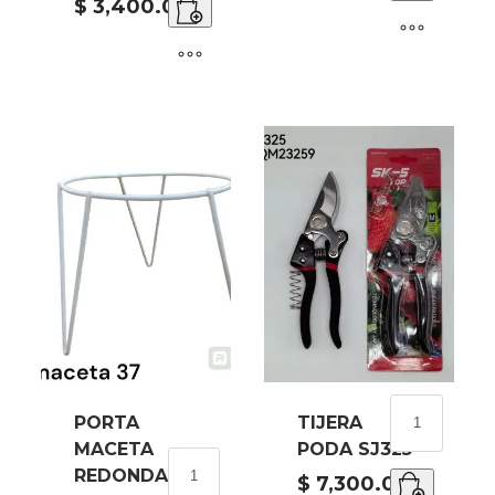
MACETA
$
3,400.00
33
cantidad
TIJERA
PORTA
TIJERA
PODA
MACETA
PODA SJ325
SJ325
PORTA
REDONDA
cantidad
$
7,300.00
MACETA