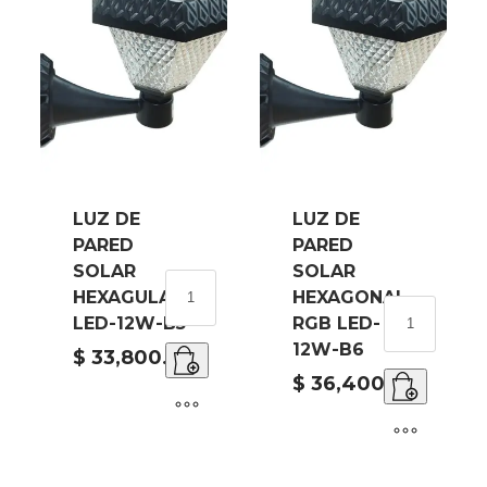
LUZ DE
LUZ DE
PARED
PARED
SOLAR
SOLAR
LUZ
HEXAGULAR
HEXAGONAL
DE
LUZ
LED-12W-B5
RGB LED-
PARED
DE
12W-B6
SOLAR
$
33,800.00
PARED
HEXAGULAR
SOLAR
$
36,400.00
LED-
HEXAGONAL
12W-
RGB
B5
LED-
cantidad
12W-