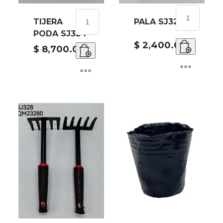
PALA
TIJERA
TIJERA
PALA SJ329
SJ329
PODA
cantidad
PODA SJ324
SJ324
$
2,400.00
cantidad
$
8,700.00