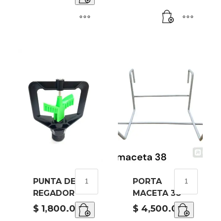
WJ16
cantidad
PUNTA
PORTA
PUNTA DE
PORTA
DE
MACETA
REGADOR
MACETA 38
REGADOR
38
cantidad
cantidad
$
1,800.00
$
4,500.00