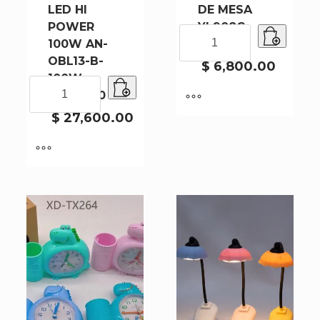
LED HI
DE MESA
POWER
YL908C-
LAMPARA
100W AN-
144
DE
OBL13-B-
MESA
$
6,800.00
100W-
YL908C-
LAMPARA
6500K-20
144
LED
cantidad
HI
$
27,600.00
POWER
100W
AN-
OBL13-
B-
100W-
6500K-
20
cantidad