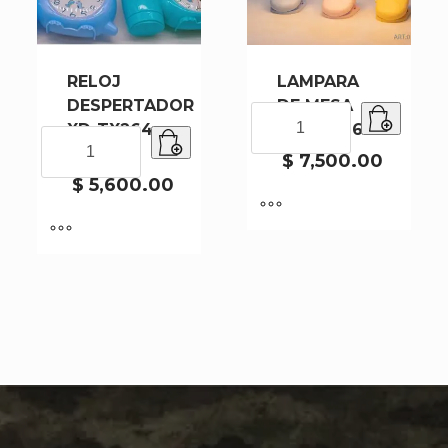
RELOJ
LAMPARA
DESPERTADOR
DE MESA
LAMPARA
XD-TX264-
012616-96
DE
RELOJ
100
MESA
DESPERTADOR
$
7,500.00
012616-
XD-
$
5,600.00
96
TX264-
cantidad
100
cantidad