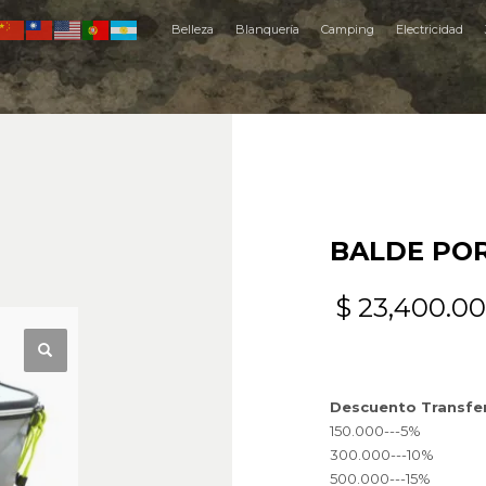
Belleza
Blanquería
Camping
Electricidad
BALDE POR
$
23,400.00
Descuento Transfe
150.000---5%
300.000---10%
500.000---15%