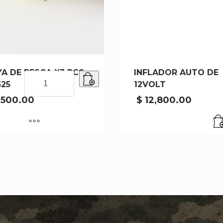
A DE PESCA X3 PCS
INFLADOR AUTO DE
BOYA
25
12VOLT
DE
PESCA
,500.00
$
12,800.00
X3
PCS
W-
525
cantidad