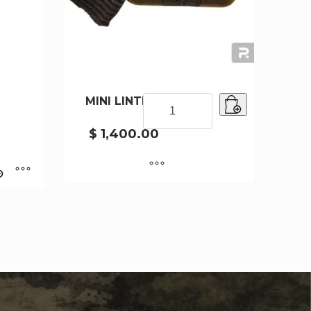
MINI LINTERA 21476
MINI
LINTERA
21476
$
1,400.00
cantidad