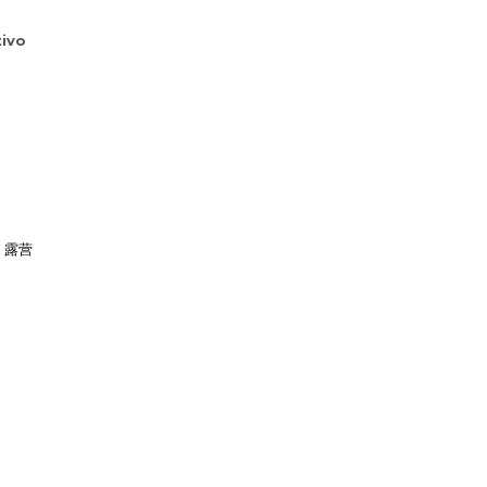
ivo
G 露营