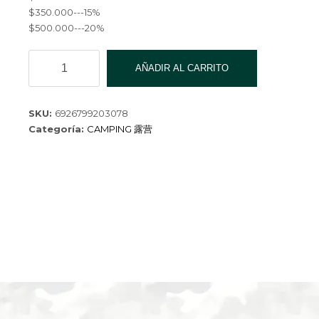
$350.000---15%
$500.000---20%
COLCHON
AÑADIR AL CARRITO
INFLABLE
1
1/2
SKU:
6926799203078
PLAZAS
Categoría:
CAMPING 露营
191X99X22CM
cantidad