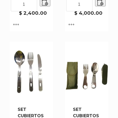
BRUJULA
FAROL
29017
PILA
COMPASS
DE
29017
CAMPING
$
2,400.00
$
4,000.00
cantidad
A
PILA
cantidad
SET
SET
CUBIERTOS
CUBIERTOS