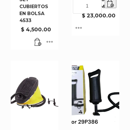
MEDIOMUNDO
CUBIERTOS
N75 75CM
N75
EN BOLSA
75CM
$
23,000.00
4533
cantidad
$
4,500.00