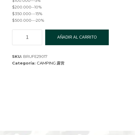
$100.000---5%
$200.000--10%
$350.000---15%
$500.000---20%
BRUJULA
AÑADIR AL CARRITO
COMPASS
29017
cantidad
SKU:
BRUFE29017
Categoría:
CAMPING 露营