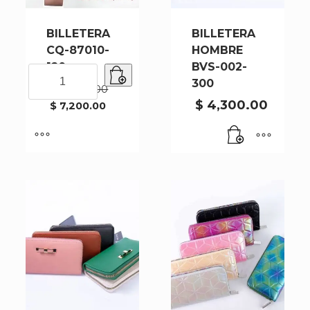
BILLETERA
BILLETERA
CQ-87010-
HOMBRE
120
BVS-002-
BILLETERA
300
CQ-
$
9,000.00
87010-
$
4,300.00
El
$
7,200.00
El
120
precio
precio
original
cantidad
actual
era:
es:
$ 9,000.00.
$ 7,200.00.