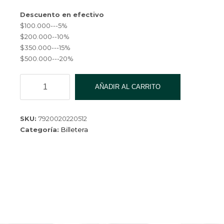
Descuento en efectivo
$100.000---5%
$200.000--10%
$350.000---15%
$500.000---20%
BILLETERA
AÑADIR AL CARRITO
CQ-
22014-
2-
SKU:
7920020220512
300
Categoría:
Billetera
cantidad