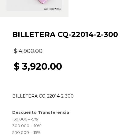
BILLETERA CQ-22014-2-300
El
$
4,900.00
precio
$
3,920.00
original
El
era:
precio
BILLETERA CQ-22014-2-300
$ 4,900.00.
actual
Descuento Transferencia
es:
150.000---5%
300.000---10%
$ 3,920.00.
500.000---15%