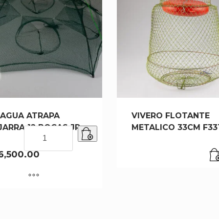
AGUA ATRAPA
VIVERO FLOTANTE
ARRA 12 BOCAS JP-
METALICO 33CM F33
PARAGUA
ATRAPA
MOJARRA
6,500.00
12
BOCAS
JP-
12
cantidad