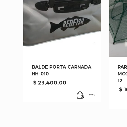
BALDE PORTA CARNADA
PAR
HH-010
MOJ
12
$
23,400.00
$
1