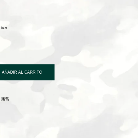
ivo
AÑADIR AL CARRITO
G 露营