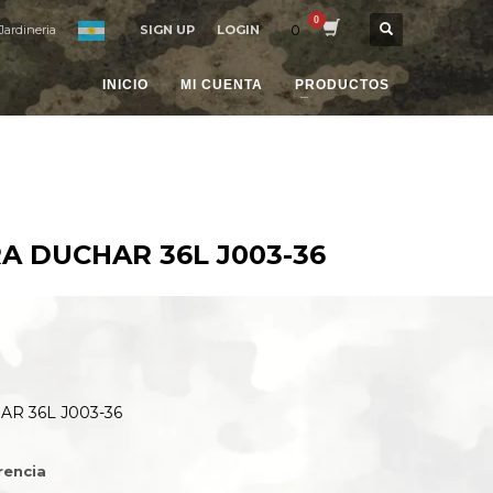
0
Jardineria
SIGN UP
LOGIN
INICIO
MI CUENTA
PRODUCTOS
A DUCHAR 36L J003-36
R 36L J003-36
rencia