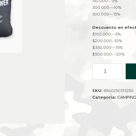
150.000---5%
300.000---10%
500.000---15%
Descuento en efect
$100.000---5%
$200.000--10%
$350.000---15%
$500.000---20%
BOLSA
PARA
DUCHAR
36L
SKU:
6940250313250
J003-
Categoría:
CAMPIN
36
cantidad