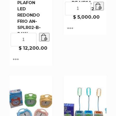
PLAFON
DE MESA
LAMPARA
LED
373A-4-120
DE
REDONDO
MESA
$
5,000.00
FRIO AN-
373A-
SPLR02-B-
4-
120
24W-
24W
cantidad
6500k-
PLAFON
LED
$
12,200.00
REDONDO
FRIO
AN-
SPLR02-
B-
24W-
6500k-
cantidad