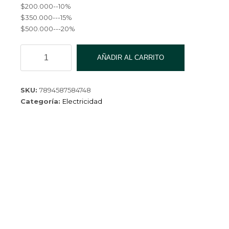
$200.000--10%
$350.000---15%
$500.000---20%
CABLE
AÑADIR AL CARRITO
OTG
TIPO
C
SKU:
7894587584748
OTG-
Categoría:
Electricidad
5-
3000
cantidad