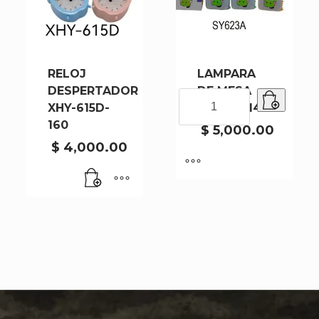
RELOJ
LAMPARA
DESPERTADOR
DE MESA
LAMPARA
XHY-615D-
SY623A-144
DE
160
MESA
$
5,000.00
SY623A-
$
4,000.00
144
cantidad