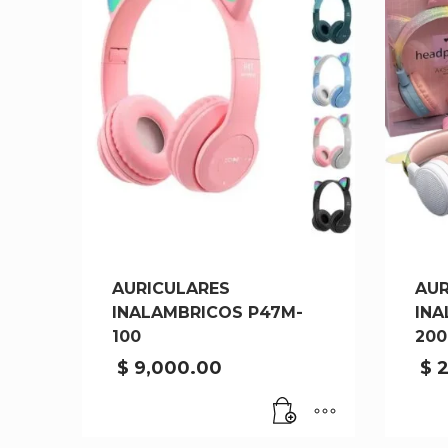
AURICULARES
AUR
INALAMBRICOS P47M-
INA
100
200
$
9,000.00
$
2