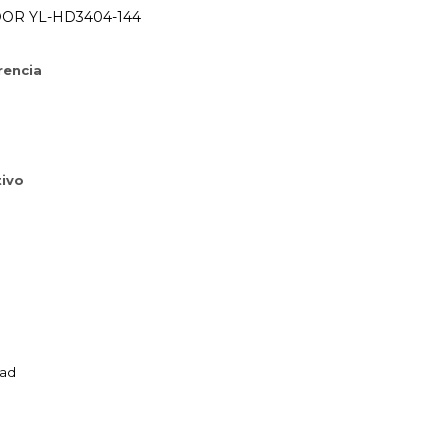
OR YL-HD3404-144
rencia
ivo
dad