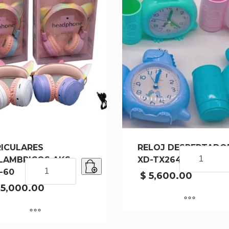
ICULARES
RELOJ DESPERTADO
RELOJ
LAMBRICOS AKS-
XD-TX264-100
DESPERTAD
AURICULARES
-60
XD-
INALAMBRICOS
$
5,600.00
TX264-
AKS-
5,000.00
100
200-
cantidad
60
cantidad