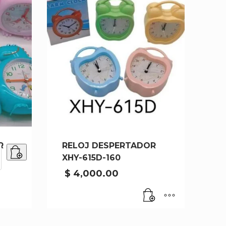
R
RELOJ DESPERTADOR
XHY-615D-160
OR
$
4,000.00