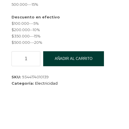
500.000---15%
Descuento en efectivo
$100.000---5%
$200.000--10%
$350.000---15%
$500.000---20%
LAMPARA
AÑADIR AL CARRITO
LED
HI
POWER
SKU:
9344174010139
100W
Categoría:
Electricidad
AN-
OBL13-
B-
100W-
6500K-
20
cantidad