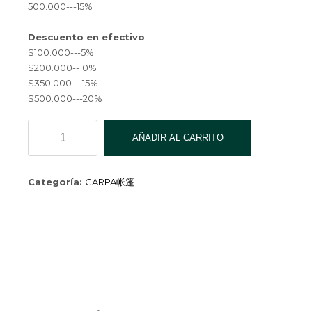
500.000---15%
Descuento en efectivo
$100.000---5%
$200.000--10%
$350.000---15%
$500.000---20%
Carpa
AÑADIR AL CARRITO
Camu.MANUAL
P/3-
4PERSONALES
Categoría:
CARPA帐篷
CH-
006A
cantidad