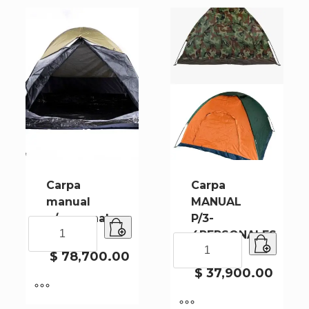
Carpa
Carpa
manual
MANUAL
p/personales
P/3-
Carpa
CH-024
4PERSONALES
manual
Carpa
Ch-005A
p/personales
$
78,700.00
MANUAL
CH-
P/3-
$
37,900.00
024
4PERSONALES
cantidad
Ch-