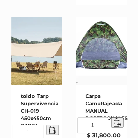
005A
cantidad
toldo Tarp
Carpa
Supervivencia
Camuflajeada
CH-019
MANUAL
450x450cm
P/2PERSONALES
Carpa
CARPA
Ch-003
Camuflajeada
toldo
REFU
MANUAL
Tarp
$
31,800.00