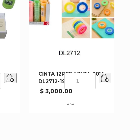
CINTA 12PCS 1.2MMx20M
RA
CINTA
DL2712-192
12PCS
1.2MMx20M
$
3,000.00
DL2712-
192
cantidad