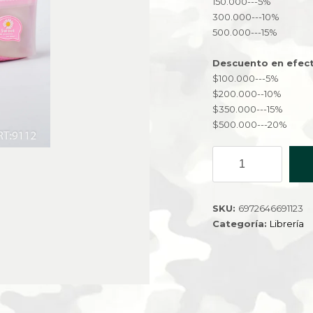
150.000---5%
300.000---10%
500.000---15%
Descuento en efect
$100.000---5%
$200.000--10%
$350.000---15%
$500.000---20%
CARTUCHERA
9112-
216
cantidad
SKU:
6972646691123
Categoría:
Librería