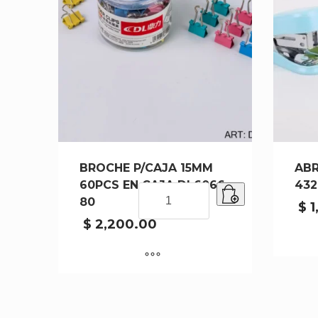
BROCHE P/CAJA 15MM
ABR
60PCS EN CAJA DL6066-
432
BROCHE
80
P/CAJA
$
1
15MM
$
2,200.00
60PCS
EN
CAJA
DL6066-
80
cantidad