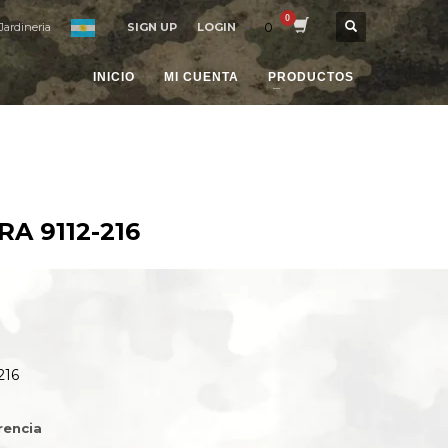
0
Jardineria
SIGN UP
LOGIN
INICIO
MI CUENTA
PRODUCTOS
A 9112-216
216
rencia