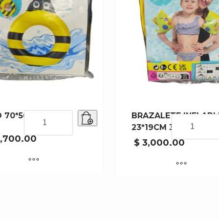
 70*50CM 37623
ARO
BRAZALETE INFLABL
BRAZALETE
70*50CM
23*19CM 32132
INFLABLE
37623
,700.00
23*19CM
$
3,000.00
cantidad
32132
cantidad