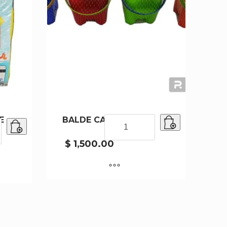
E
BALDE CASTILLO
BALDE
CASTILLO
cantidad
$
1,500.00