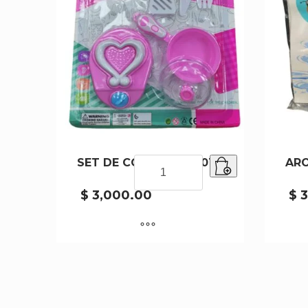
SET DE COCINA SD19018
SET
ARO
DE
COCINA
$
3,000.00
$
3
SD19018
cantidad