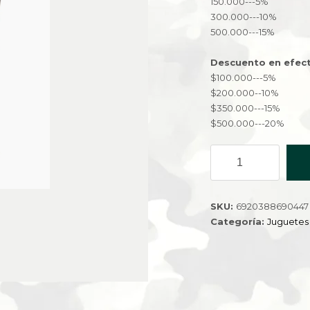
150.000---5%
300.000---10%
500.000---15%
Descuento en efect
$100.000---5%
$200.000--10%
$350.000---15%
$500.000---20%
CHALECO
INFLABLE
3-
6AGE
SKU:
6920388690447
32207
Categoría:
Juguetes
cantidad