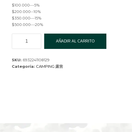
$100.000---5%
$200.000--10%
$350.000---15%
$500.000---20%
CUCHILLO
AÑADIR AL CARRITO
SUPERVIVENCIA
CON
FUNDA
SKU:
6932241108129
AK104-
Categoría:
CAMPING 露营
120
cantidad