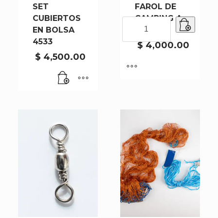
SET
FAROL DE
CUBIERTOS
CAMPING A
FAROL
EN BOLSA
PILA
DE
4533
CAMPING
$
4,000.00
A
$
4,500.00
PILA
cantidad