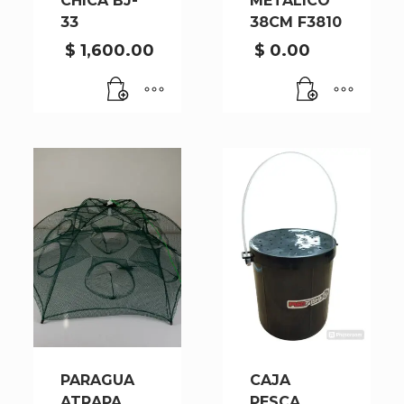
CHICA BJ-
METALICO
33
38CM F3810
$
1,600.00
$
0.00
PARAGUA
CAJA
ATRAPA
PESCA