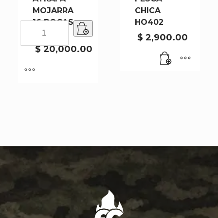
MOJARRA
CHICA
16 BOCAS
HO402
PARAGUA
JP-16
ATRAPA
$
2,900.00
MOJARRA
$
20,000.00
16
BOCAS
JP-
16
cantidad