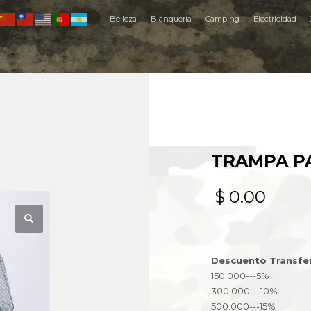
Belleza
Blanquería
Camping
Electricidad
TRAMPA P
$
0.00
Descuento Transfe
150.000---5%
300.000---10%
500.000---15%