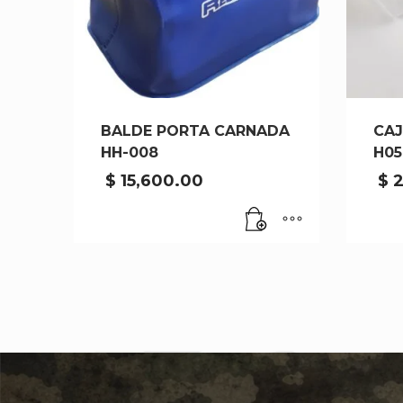
BALDE PORTA CARNADA
CAJ
HH-008
H05
$
15,600.00
$
2