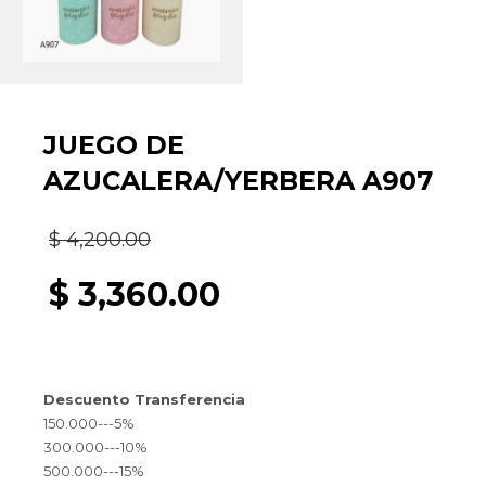
JUEGO DE
AZUCALERA/YERBERA A907
El
$
4,200.00
precio
$
3,360.00
original
El
era:
precio
Descuento Transferencia
$ 4,200.00.
actual
150.000---5%
300.000---10%
es:
500.000---15%