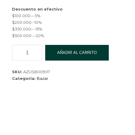
$ 3,360.00.
Descuento en efectivo
$100.000---5%
$200.000--10%
$350.000---15%
$500.000---20%
JUEGO
AÑADIR AL CARRITO
DE
AZUCALERA/YERBERA
A907
SKU:
AZUSB00907
cantidad
Categoría:
Bazar