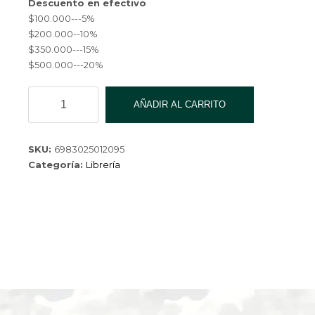
Descuento en efectivo
$100.000---5%
$200.000--10%
$350.000---15%
$500.000---20%
LAPIZ
AÑADIR AL CARRITO
COLOR
12
COLORES
SKU:
6983025012095
1209-
Categoría:
Librería
240
cantidad