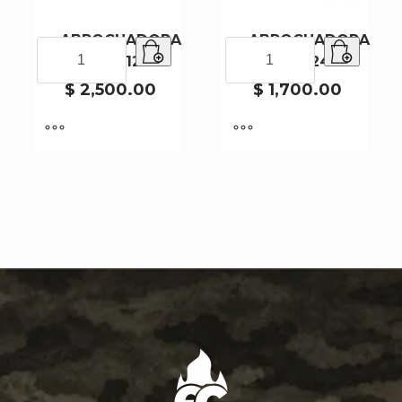
ABROCHADORA
ABROCHADORA
ABROCHADORA
ABROCHADORA
DL0398-120
DL0218-240
DL0398-
DL0218-
120
240
$
2,500.00
$
1,700.00
cantidad
cantidad