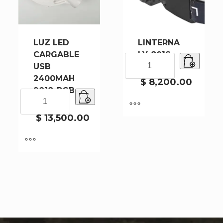
cantidad
LUZ LED
LINTERNA
CARGABLE
LY-801S-
LINTERNA
USB
240
LY-
2400MAH
801S-
$
8,200.00
9018-RGB-
240
LUZ
60
cantidad
LED
CARGABLE
$
13,500.00
USB
2400MAH
9018-
RGB-
60
cantidad