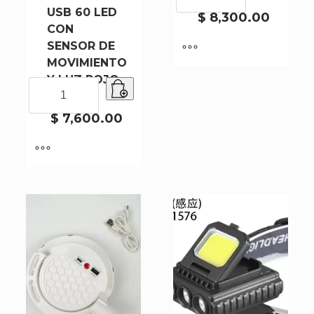
USB 60 LED
689-
$
8,300.00
CON
2
SENSOR DE
cantidad
MOVIMIENTO
Y LUZ ROJO
LINTERNA
(689-1)
MINERA
RECARGABLE
$
7,600.00
USB
60
LED
CON
SENSOR
DE
MOVIMIENTO
Y
LUZ
ROJO
(689-
1)