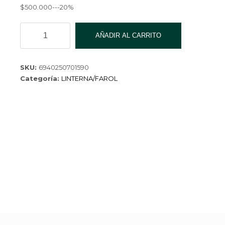
$500.000---20%
LINTERNA
AÑADIR AL CARRITO
HX-
817S-
160
SKU:
6940250701590
cantidad
Categoría:
LINTERNA/FAROL